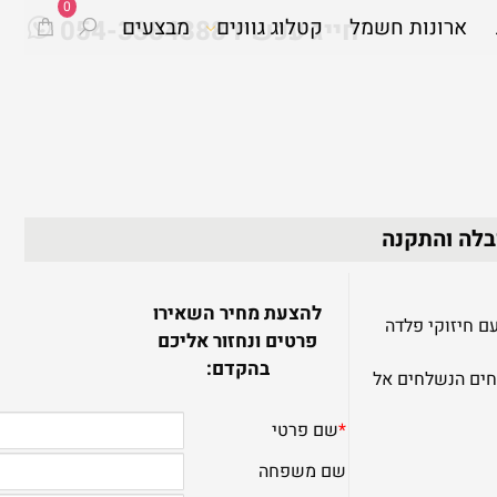
0
ארונות חשמל
חייג עכשיו 054-3384388
קטלוג גוונים
מבצעים
להצעת מחיר השאירו
ינת בחוזקה.בעובי 1.25 מ"מ עם חיזוקי פלדה
פרטים ונחזור אליכם
בהקדם:
חים הנשלחים אל