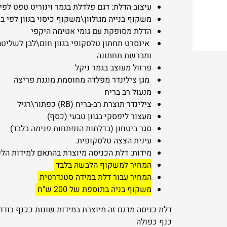
עיצוב הדלת: דגם פלדלת בגמר וינוריט טפט לפי 
משקוף בנייה מגולוון\משקוף כיסוי בגוון לפי ב
הדלת מסופקת עם גומי אטימה היקפי
אינסרט תחתון טלסקופי בגוון חום\לבן לשליטה
ומברשת תחתונה
פרזול מעוצב בגמר ניקל
מגן צילינדר מפלדה מחוסמת מוגנת פריצה
מנעול רב בריח
צילינדר תוצרת רב-בריח (RB) כפתור\רגיל
מעצור ליפסקי בגוון טבעי (כסף)
סגר ביטחון (בדלתות הנפתחות פנימה בלבד)
עינית הצצה טלסקופית.
מידות: דלת הכניסה מיוצרת בהתאם למידות הל
המחיר למשקוף הלבשה בלבד
המחיר עבור דלת במידה סטנדרטית
משקוף בניה בתוספת של 200 ש"ח
דלת כניסה מדגם זה מיוצרת במידות שונות ככנף בודדת
כנף כפולה