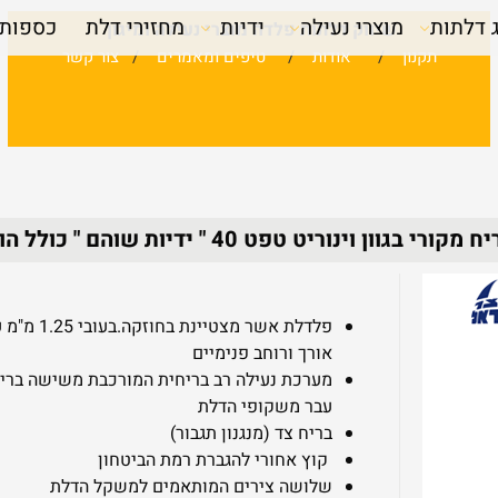
 דלתות
מוצרי נעילה
ידיות
מחזירי דלת
כספות
שיווק דלתות פלדה מוצרי נעילה ומיגון
תקנון
/
אודות
/
טיפים ומאמרים
/
צור קשר
ון וינוריט טפט 40 " ידיות שוהם " כולל הובלה והתקנה
פלדלת אשר מצטי
אורך ורוחב פנימיים
מערכת נעילה רב בריחית המורכבת משישה ברי
עבר משקופי הדלת
בריח צד (מנגנון תגבור)
קוץ אחורי להגברת רמת הביטחון
שלושה צירים המותאמים למשקל הדלת