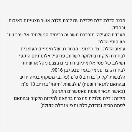
מבנה הדלת: דלת פלדלת עם ליבת פלדה אשר מצטיינת באיכות
ובחוזק.
מערכת הנעילה: מורכבת משבעה בריחים הנשלחים אל עבר שני
משקופי הדלת.
עיצוב הדלת : צד חיצוני - מבחר רב של חיפויים מעוצבים
לבחירת הלקוח בחלוקה לשדות, פרופיל אלומיניום היקפי
ושילוב של פסי אלומיניום רוחביים בצבע ניקל או שחור
לבחירה. צד פנימי -בגמר צבע לבן 9016.
הלבשות "קליק" ברוחב 8 ס"מ (על גבי משקוף בנייה חדש
ובהתאם לתנאי השטח) /הלבשות "חיפוי" ברוחב 10 ס"מ
(כאשר תנאי השטח מאפשרים התקנה).
מידות : דלת פלדלת מיוצרת בהתאם למידות הלקוח ובהתאם
לפתח הבית (בודדת, דלת וחצי או דלת כפולה)